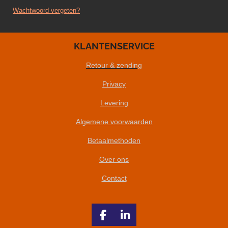
Wachtwoord vergeten?
KLANTENSERVICE
Retour & zending
Privacy
Levering
Algemene voorwaarden
Betaalmethoden
Over ons
Contact
F
L