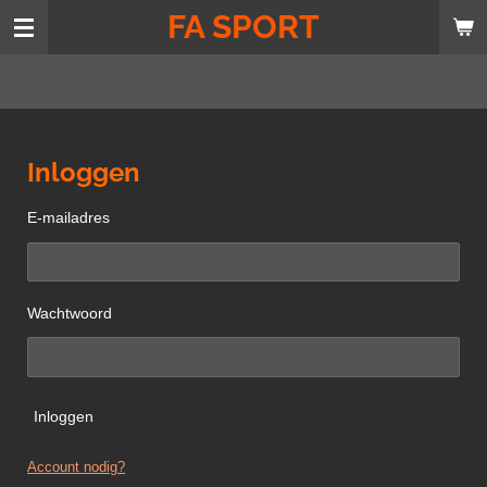
FA SPORT
Ga
direct
naar
de
hoofdinhoud
Inloggen
E-mailadres
Wachtwoord
Inloggen
Account nodig?