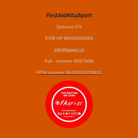
a
i
c
n
e
k
FirstAidKit4Sport
b
e
o
d
Tarthorst 475
o
I
6708 HR WAGENINGEN
k
n
info@fasport.nl
KvK - nummer 60979488
BTW-nummer NL002410101B13