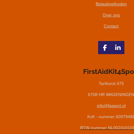
Betaalmethoden
Over ons
Contact
F
L
a
i
c
n
e
k
FirstAidKit4Spo
b
e
o
d
Tarthorst 475
o
I
k
n
6708 HR WAGENINGE
info@fasport.nl
KvK - nummer 6097948
BTW-nummer NL00241010