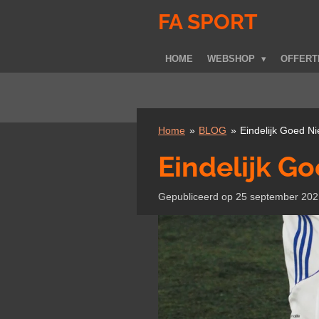
Ga
FA SPORT
direct
naar
HOME
WEBSHOP
OFFER
de
hoofdinhoud
Home
»
BLOG
»
Eindelijk Goed Ni
Eindelijk Go
Gepubliceerd op 25 september 202