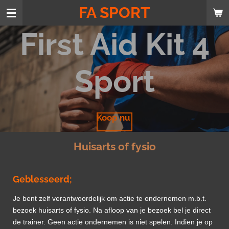
FA SPORT
Ga
direct
First Aid Kit 4
naar
de
hoofdinhoud
Sport
Koop nu
Huisarts of fysio
Geblesseerd;
Je bent zelf verantwoordelijk om actie te ondernemen m.b.t.
bezoek huisarts of fysio. Na afloop van je bezoek bel je direct
de trainer. Geen actie ondernemen is niet spelen. Indien je op