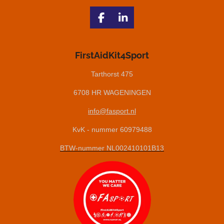
F
L
a
i
c
n
e
k
FirstAidKit4Sport
b
e
o
d
Tarthorst 475
o
I
6708 HR WAGENINGEN
k
n
info@fasport.nl
KvK - nummer 60979488
BTW-nummer NL002410101B13