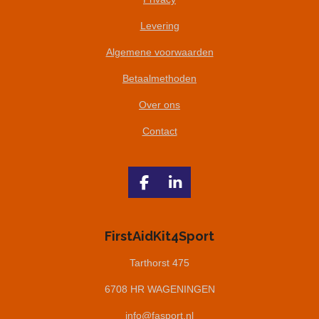
Levering
Algemene voorwaarden
Betaalmethoden
Over ons
Contact
F
L
a
i
c
n
e
k
FirstAidKit4Sport
b
e
o
d
Tarthorst 475
o
I
6708 HR WAGENINGEN
k
n
info@fasport.nl