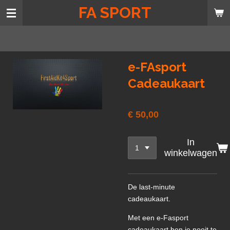
FA SPORT
Ga
direct
naar
de
hoofdinhoud
e-FAsport
Cadeaukaart
€ 50,00
In
winkelwagen
De last-minute
cadeaukaart.
Met een e-Fasport
cadeaukaart ben je nooit te