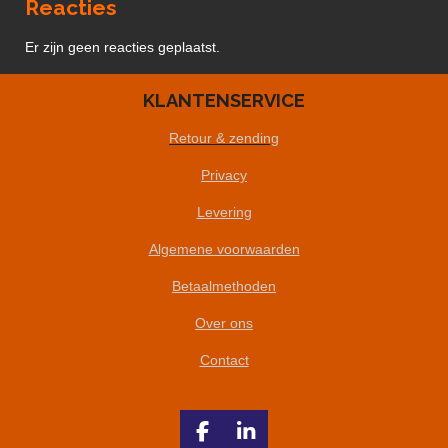
Reacties
Er zijn geen reacties geplaatst.
KLANTENSERVICE
Retour & zending
Privacy
Levering
Algemene voorwaarden
Betaalmethoden
Over ons
Contact
F
L