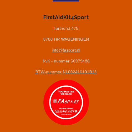
a
i
c
n
e
k
FirstAidKit4Sport
b
e
o
d
Tarthorst 475
o
I
6708 HR WAGENINGEN
k
n
info@fasport.nl
KvK - nummer 60979488
BTW-nummer NL002410101B13