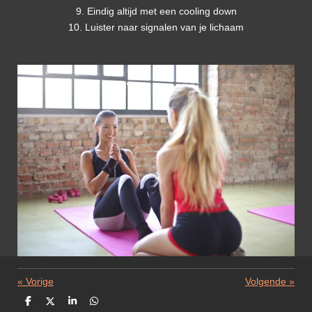
9. Eindig altijd met een cooling down
10. Luister naar signalen van je lichaam
«
Vorige
Volgende
»
D
D
S
D